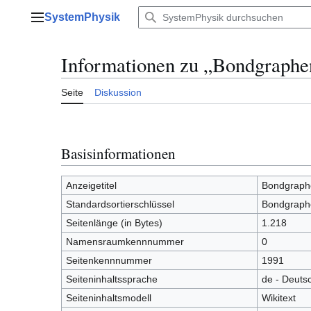
Zum
SystemPhysik
Inhalt
Hauptmenü
springen
Informationen zu „Bondgraphe
Seite
Diskussion
Basisinformationen
Anzeigetitel
Bondgraph
Standardsortierschlüssel
Bondgraph
Seitenlänge (in Bytes)
1.218
Namensraumkennnummer
0
Seitenkennnummer
1991
Seiteninhaltssprache
de - Deuts
Seiteninhaltsmodell
Wikitext