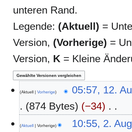
unteren Rand.
Legende:
(Aktuell)
= Unte
Version,
(Vorherige)
= Unt
Version,
K
= Kleine Änder
1
05:57, 12. A
Aktuell
Vorherige
2
.
874 Bytes
−34
A
u
K
g
2
10:55, 2. Au
e
u
Aktuell
Vorherige
.
i
s