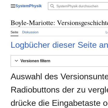
Zum
SystemPhysik
Inhalt
Hauptmenü
springen
Boyle-Mariotte: Versionsgeschicht
Seite
Diskussion
L
Logbücher dieser Seite a
Versionen filtern
Auswahl des Versionsunte
Radiobuttons der zu verg
drücke die Eingabetaste o