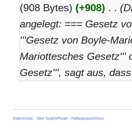
A
908 Bytes
+908
D
n
t
u
e
2
g
B
0
u
angelegt: === Gesetz vo
e
1
s
a
0
t
'''Gesetz von Boyle-Mariot
r
2
b
0
e
1
Mariottesches Gesetz''' o
i
0
t
Gesetz''', sagt aus, dass
u
n
g
s
z
u
s
a
Datenschutz
Über SystemPhysik
Haftungsausschluss
m
m