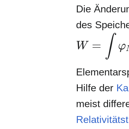
Die Änderun
des Speiche
W
=
∫
φ
M
M
Elementarsp
Hilfe der
Ka
meist diffe
Relativitäts