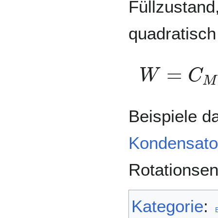
Füllzustand
quadratisch
W
=
C
M
∫
Beispiele d
Kondensato
Rotationsen
Kategorie
: