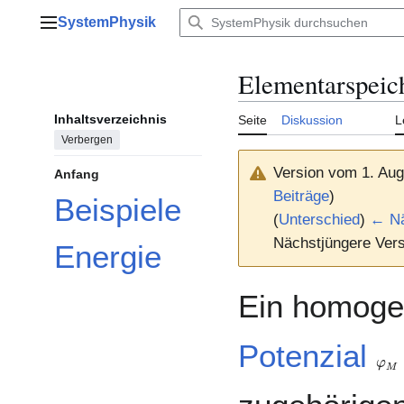
Zum
SystemPhysik
Inhalt
Hauptmenü
springen
Elementarspeic
Inhaltsverzeichnis
Seite
Diskussion
L
Verbergen
Version vom 1. Aug
Anfang
Beiträge
)
Beispiele
(
Unterschied
)
← Nä
Nächstjüngere Vers
Energie
Ein homoge
Potenzial
φ
M