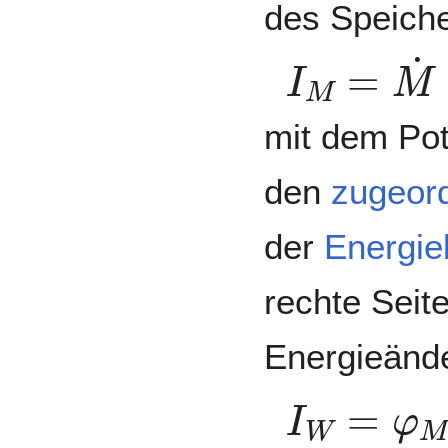
des Speich
I
M
=
M
˙
mit dem Pot
den
zugeor
der
Energie
rechte Seite
Energieänd
I
W
=
φ
M
I