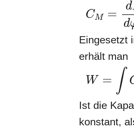
C
M
=
d
M
Eingesetzt 
erhält man
W
=
∫
C
M
Ist die Kap
konstant, a