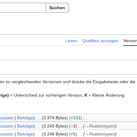
Suchen
e
Lesen
Quelltext anzeigen
Versio
er zu vergleichenden Versionen und drücke die Eingabetaste oder die
rige)
= Unterschied zur vorherigen Version,
K
= Kleine Änderung
kussion
Beiträge
3.374 Bytes
+131
kussion
Beiträge
3.243 Bytes
−3
→
Reaktortypen
kussion
Beiträge
3.246 Bytes
+5
→
Reaktortypen