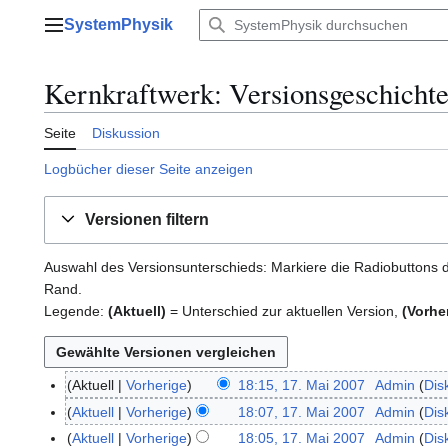
Zum
SystemPhysik
Inhalt
Hauptmenü
springen
Kernkraftwerk: Versionsgeschicht
Seite
Diskussion
Logbücher dieser Seite anzeigen
Versionen filtern
Auswahl des Versionsunterschieds: Markiere die Radiobuttons d
Rand.
Legende:
(Aktuell)
= Unterschied zur aktuellen Version,
(Vorhe
Aktuell
Vorherige
18:15, 17. Mai 2007
Admin
Dis
1
K
7
Aktuell
Vorherige
18:07, 17. Mai 2007
Admin
Dis
e
.
Aktuell
Vorherige
18:05, 17. Mai 2007
Admin
Dis