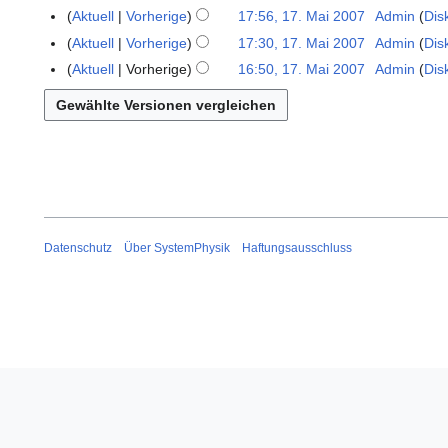
i
M
Aktuell
Vorherige
17:56, 17. Mai 2007
Admin
Dis
n
a
Aktuell
Vorherige
17:30, 17. Mai 2007
Admin
Dis
e
i
K
B
Aktuell
Vorherige
16:50, 17. Mai 2007
Admin
Dis
2
e
K
e
0
i
e
a
0
n
i
r
7
e
n
b
B
e
e
e
B
i
a
e
t
r
a
u
Datenschutz
Über SystemPhysik
Haftungsausschluss
b
r
n
e
b
g
i
e
s
t
i
z
u
t
u
n
u
s
g
n
a
s
g
m
z
s
m