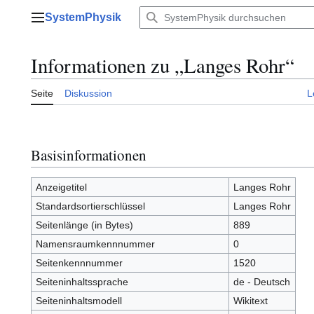
Zum
SystemPhysik
Inhalt
Hauptmenü
springen
Informationen zu „Langes Rohr“
Seite
Diskussion
L
Basisinformationen
Anzeigetitel
Langes Rohr
Standardsortierschlüssel
Langes Rohr
Seitenlänge (in Bytes)
889
Namensraumkennnummer
0
Seitenkennnummer
1520
Seiteninhaltssprache
de - Deutsch
Seiteninhaltsmodell
Wikitext