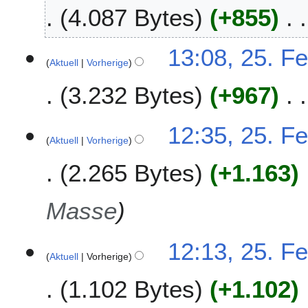
4.087 Bytes
+855
a
r
K
2
13:08, 25. F
e
0
Aktuell
Vorherige
i
0
3.232 Bytes
+967
n
8
e
B
K
12:35, 25. F
e
e
Aktuell
Vorherige
a
i
r
2.265 Bytes
+1.163
n
b
e
e
B
Masse
i
e
t
a
u
r
12:13, 25. F
n
Aktuell
Vorherige
b
g
e
1.102 Bytes
+1.102
s
i
z
t