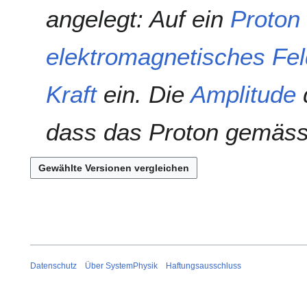
u
u
angelegt: Auf ein
Proton
s
n
a
g
elektromagnetisches Fel
m
s
m
z
e
u
Kraft
ein. Die
Amplitude
d
n
s
f
a
dass das Proton gemäss 
a
m
s
m
s
e
u
n
n
f
g
a
s
s
u
n
Datenschutz
Über SystemPhysik
Haftungsausschluss
g