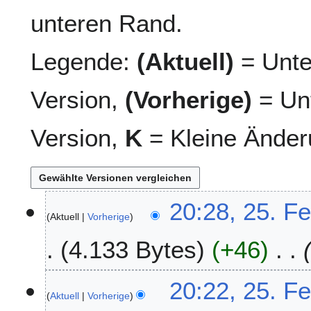
unteren Rand.
Legende:
(Aktuell)
= Unte
Version,
(Vorherige)
= Unt
Version,
K
= Kleine Änder
2
20:28, 25. F
Aktuell
Vorherige
5
.
4.133 Bytes
+46
F
e
b
20:22, 25. F
r
Aktuell
Vorherige
u