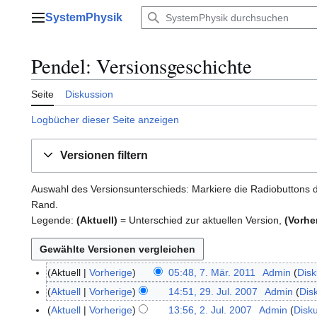
Zum
SystemPhysik
Inhalt
Hauptmenü
springen
Pendel: Versionsgeschichte
Seite
Diskussion
Logbücher dieser Seite anzeigen
Versionen filtern
Auswahl des Versionsunterschieds: Markiere die Radiobuttons d
Rand.
Legende:
(Aktuell)
= Unterschied zur aktuellen Version,
(Vorhe
Aktuell
Vorherige
05:48, 7. Mär. 2011
Admin
Disk
7
.
Aktuell
Vorherige
14:51, 29. Jul. 2007
Admin
Dis
2
M
K
9
Aktuell
Vorherige
13:56, 2. Jul. 2007
Admin
Disk
2