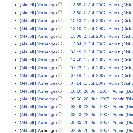
ä
e
.
.
Aktuell
Vorherige
13:55, 2. Jul. 2007
Admin
Disk
r
i
J
J
Aktuell
Vorherige
13:50, 2. Jul. 2007
Admin
Disk
z
n
u
u
Aktuell
Vorherige
13:13, 2. Jul. 2007
Admin
Disk
2
e
l
l
0
B
Aktuell
Vorherige
13:10, 2. Jul. 2007
Admin
Disk
i
i
1
K
e
2
Aktuell
Vorherige
13:08, 2. Jul. 2007
Admin
Disk
2
1
e
a
0
K
0
Aktuell
Vorherige
13:04, 2. Jul. 2007
Admin
Disk
i
r
0
e
0
K
Aktuell
Vorherige
04:49, 2. Jul. 2007
Admin
Disk
n
b
7
i
7
e
Aktuell
Vorherige
14:40, 1. Jul. 2007
Admin
Disk
1
e
e
n
i
.
B
i
Aktuell
Vorherige
07:22, 1. Jul. 2007
Admin
Disk
e
n
J
e
t
B
Aktuell
Vorherige
07:16, 1. Jul. 2007
Admin
Disk
e
u
a
u
e
B
Aktuell
Vorherige
07:14, 1. Jul. 2007
Admin
Disk
l
r
n
a
e
Aktuell
Vorherige
10:10, 28. Jun. 2007
Admin
Di
2
i
b
g
r
a
8
Aktuell
Vorherige
09:56, 28. Jun. 2007
Admin
Di
2
e
s
b
r
.
K
0
i
z
Aktuell
Vorherige
03:49, 28. Jun. 2007
Admin
Di
e
b
J
e
0
t
u
i
Aktuell
Vorherige
03:48, 28. Jun. 2007
Admin
Di
e
u
i
7
u
s
t
i
Aktuell
Vorherige
03:39, 28. Jun. 2007
Admin
Di
n
n
n
a
u
K
t
Aktuell
Vorherige
02:56, 28. Jun. 2007
Admin
Di
i
e
g
m