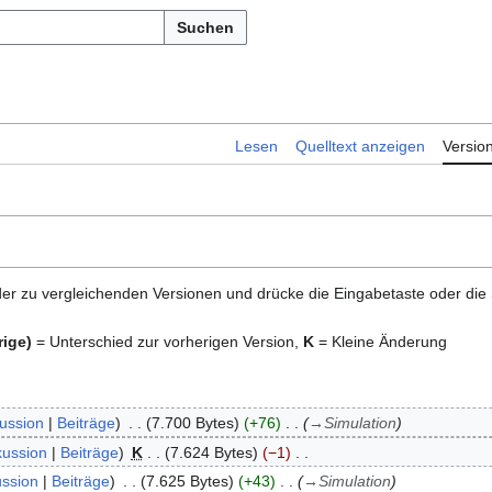
Suchen
Lesen
Quelltext anzeigen
Versio
er zu vergleichenden Versionen und drücke die Eingabetaste oder die
rige)
= Unterschied zur vorherigen Version,
K
= Kleine Änderung
ussion
Beiträge
7.700 Bytes
+76
→
Simulation
kussion
Beiträge
K
7.624 Bytes
−1
ussion
Beiträge
7.625 Bytes
+43
→
Simulation