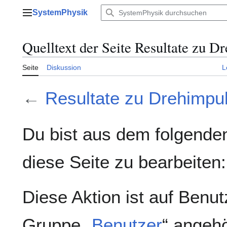
Zum
SystemPhysik
Inhalt
Hauptmenü
springen
Quelltext der Seite Resultate zu D
Seite
Diskussion
L
←
Resultate zu Drehimpul
Du bist aus dem folgenden
diese Seite zu bearbeiten:
Diese Aktion ist auf Benut
Gruppe „
Benutzer
“ angeh