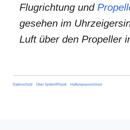
Flugrichtung und
Propell
2
0
1
gesehen im Uhrzeigersi
2
Luft über den Propeller 
Datenschutz
Über SystemPhysik
Haftungsausschluss