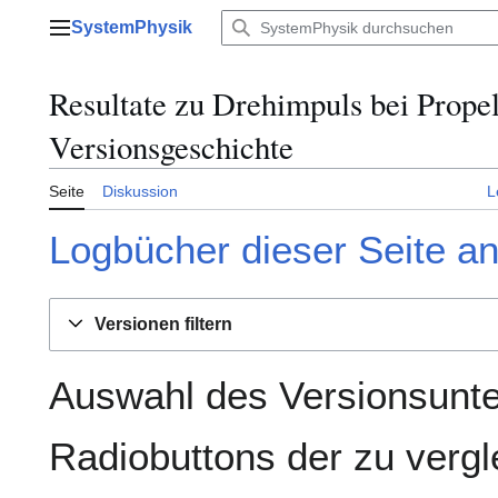
Zum
SystemPhysik
Inhalt
Hauptmenü
springen
Resultate zu Drehimpuls bei Propel
Versionsgeschichte
Seite
Diskussion
L
Logbücher dieser Seite a
Versionen filtern
Auswahl des Versionsunte
Radiobuttons der zu verg