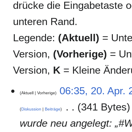
drücke die Eingabetaste o
unteren Rand.
Legende:
(Aktuell)
= Unte
Version,
(Vorherige)
= Unt
Version,
K
= Kleine Änder
2
06:35, 20. Apr.
Aktuell
Vorherige
0
.
341 Bytes
A
Diskussion
Beiträge
p
r
wurde neu angelegt: „#
i
l