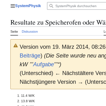
Zum
SystemPhysik
Inhalt
Hauptmenü
springen
Resultate zu Speicherofen oder 
Seite
Diskussion
L
Version vom 19. März 2014, 08:2
Beiträge
)
(Die Seite wurde neu an
kW '''
Aufgabe
'''“)
(Unterschied) ← Nächstältere Versi
Nächstjüngere Version → (Untersc
11.4 W/K
13.8 W/K