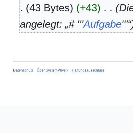
43 Bytes
+43
Di
n
0
e
1
B
4
angelegt: „# '''
Aufgabe
'''“
e
a
r
b
e
i
t
u
Datenschutz
Über SystemPhysik
Haftungsausschluss
n
g
s
z
u
s
a
m
m