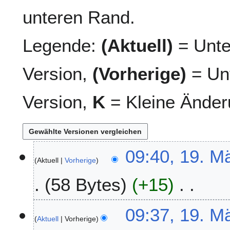
unteren Rand.
Legende:
(Aktuell)
= Unte
Version,
(Vorherige)
= Unt
Version,
K
= Kleine Änder
1
09:40, 19. M
Aktuell
Vorherige
9
.
58 Bytes
+15
M
ä
K
r
09:37, 19. M
e
z
Aktuell
Vorherige
i
2