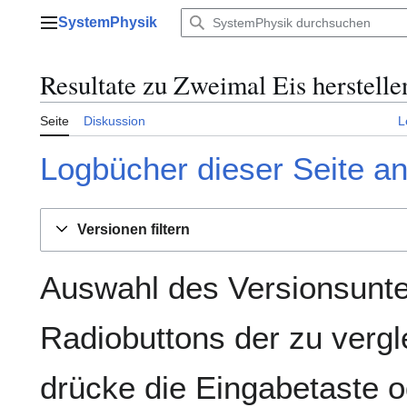
Zum
SystemPhysik
Inhalt
Hauptmenü
springen
Resultate zu Zweimal Eis herstelle
Seite
Diskussion
L
Logbücher dieser Seite a
Versionen filtern
Auswahl des Versionsunte
Radiobuttons der zu verg
drücke die Eingabetaste o