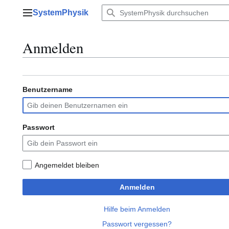
Zum
SystemPhysik
Inhalt
Hauptmenü
springen
Anmelden
Benutzername
Passwort
Angemeldet bleiben
Anmelden
Hilfe beim Anmelden
Passwort vergessen?