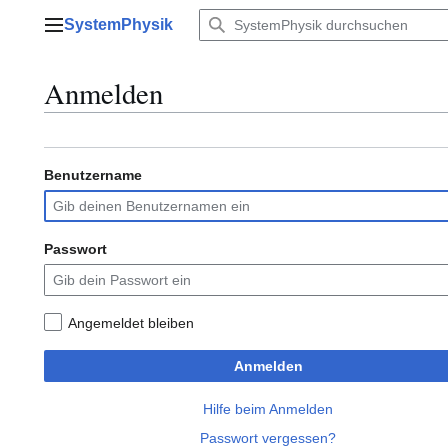
Zum
SystemPhysik
Inhalt
Hauptmenü
springen
Anmelden
Benutzername
Passwort
Angemeldet bleiben
Anmelden
Hilfe beim Anmelden
Passwort vergessen?