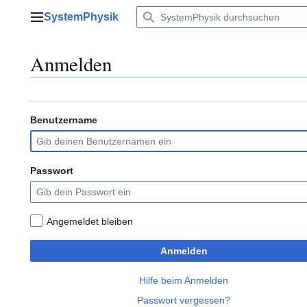
Zum
SystemPhysik
Inhalt
Hauptmenü
springen
Anmelden
Benutzername
Passwort
Angemeldet bleiben
Anmelden
Hilfe beim Anmelden
Passwort vergessen?