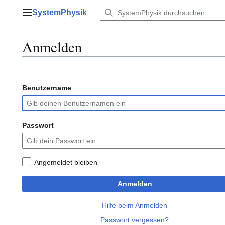
Zum
SystemPhysik
Inhalt
Hauptmenü
springen
Anmelden
Benutzername
Passwort
Angemeldet bleiben
Anmelden
Hilfe beim Anmelden
Passwort vergessen?