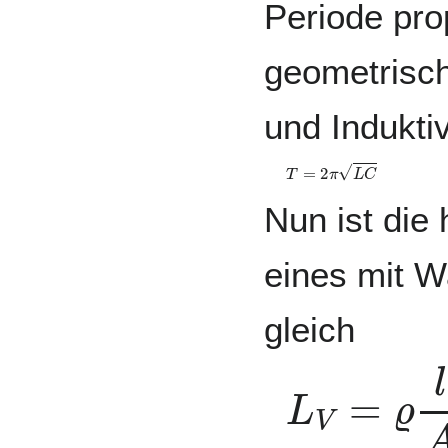
Periode pro
geometrisch
und Induktivi
T
=
2
π
L
C
Nun ist die 
eines mit W
gleich
L
V
=
ϱ
l
A