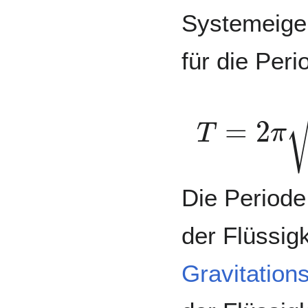
Systemeigen
für die Perio
T
=
2
π
l
2
g
Die Periode
der Flüssig
Gravitation