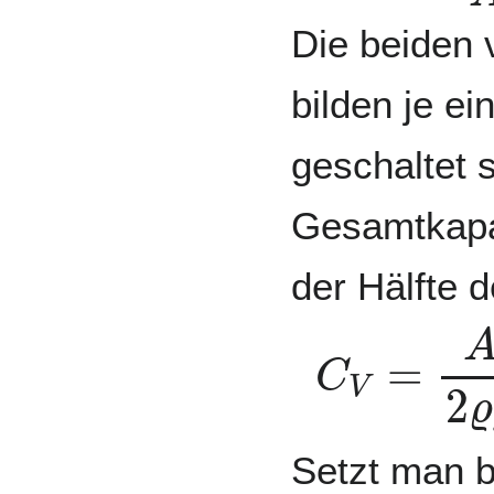
Die beiden 
bilden je ei
geschaltet s
Gesamtkapaz
der Hälfte d
C
V
=
A
2
ϱ
Setzt man 