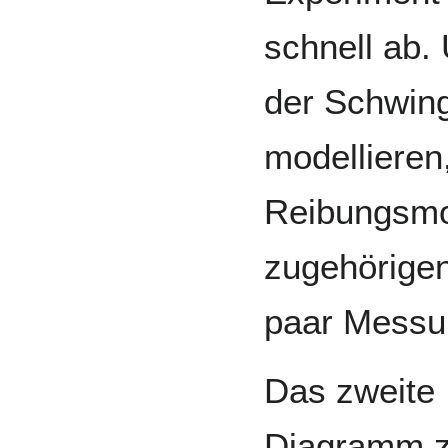
schnell ab.
der Schwin
modelliere
Reibungsmod
zugehörigen
paar Messu
Das zweite
Diagramm z