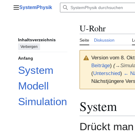
Zum
SystemPhysik
Inhalt
Hauptmenü
springen
U-Rohr
Inhaltsverzeichnis
Seite
Diskussion
L
Verbergen
Version vom 8. Okt
Anfang
Beiträge
)
(
→
Simula
System
(
Unterschied
)
← Nä
Nächstjüngere Vers
Modell
Simulation
System
Drückt man 