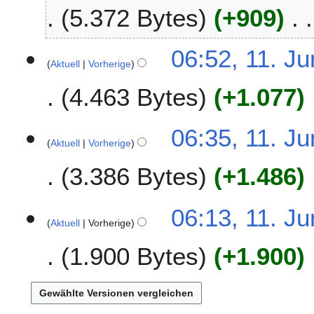
.
5.372 Bytes
+909
n
a
J
e
r
u
B
2
n
06:52, 11. Ju
e
0
i
Aktuell
Vorherige
a
0
2
r
4.463 Bytes
+1.077
9
0
b
0
e
7
06:35, 11. Ju
i
Aktuell
Vorherige
t
u
3.386 Bytes
+1.486
n
g
06:13, 11. Ju
s
Aktuell
Vorherige
z
u
1.900 Bytes
+1.900
s
a
K
m
e
m
i