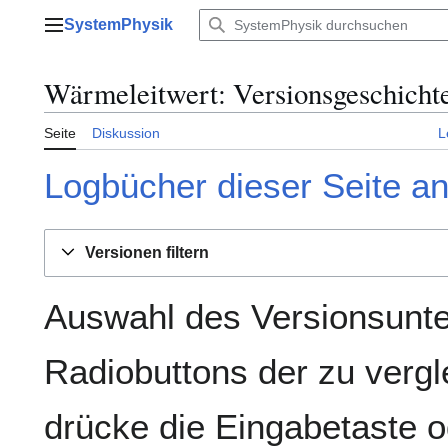
Zum
SystemPhysik
Inhalt
Hauptmenü
springen
Wärmeleitwert: Versionsgeschicht
Seite
Diskussion
L
Logbücher dieser Seite a
Versionen filtern
Auswahl des Versionsunte
Radiobuttons der zu verg
drücke die Eingabetaste o