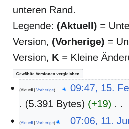
unteren Rand.
Legende:
(Aktuell)
= Unte
Version,
(Vorherige)
= Unt
Version,
K
= Kleine Änder
1
09:47, 15. F
Aktuell
Vorherige
5
.
5.391 Bytes
+19
F
e
K
b
1
07:06, 11. Ju
e
r
Aktuell
Vorherige
1
i
u