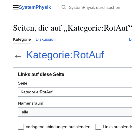
Zum
SystemPhysik
Inhalt
Hauptmenü
springen
Seiten, die auf „Kategorie:RotAuf“
Kategorie
Diskussion
L
←
Kategorie:RotAuf
Links auf diese Seite
Seite:
Namensraum:
alle
Vorlageneinbindungen ausblenden
Links ausblend