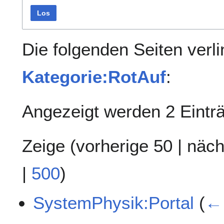
Los
Die folgenden Seiten verl
Kategorie:RotAuf
:
Angezeigt werden 2 Eintr
Zeige (
vorherige 50
|
näch
|
500
)
SystemPhysik:Portal
(
← 