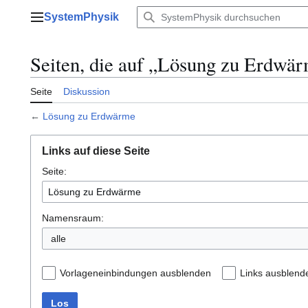
Zum
SystemPhysik
Inhalt
Hauptmenü
springen
Seiten, die auf „Lösung zu Erdwär
Seite
Diskussion
←
Lösung zu Erdwärme
Links auf diese Seite
Seite:
Namensraum:
alle
Vorlageneinbindungen ausblenden
Links ausblend
Los