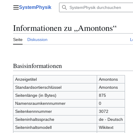
Zum
SystemPhysik
Inhalt
Hauptmenü
springen
Informationen zu „Amontons“
Seite
Diskussion
L
Basisinformationen
Anzeigetitel
Amontons
Standardsortierschlüssel
Amontons
Seitenlänge (in Bytes)
875
Namensraumkennnummer
0
Seitenkennnummer
3072
Seiteninhaltssprache
de - Deutsch
Seiteninhaltsmodell
Wikitext