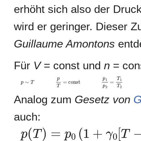
erhöht sich also der Druc
wird er geringer. Dieser
Guillaume Amontons
entd
Für
V
= const und
n
= cons
p
∼
T
p
T
=
const
p
1
p
2
=
T
1
T
2
Analog zum
Gesetz von
G
auch:
p
(
T
)
=
p
0
(
1
+
γ
0
[
T
−
T
0
]