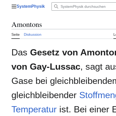
Zum
SystemPhysik
Inhalt
Hauptmenü
springen
Amontons
Seite
Diskussion
L
Das
Gesetz von Amonto
von Gay-Lussac
, sagt a
Gase bei gleichbleibend
gleichbleibender
Stoffmen
Temperatur
ist. Bei eine