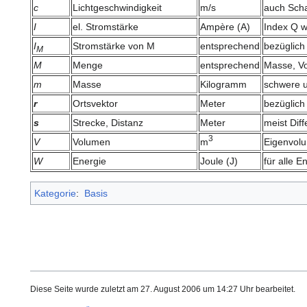
c
Lichtgeschwindigkeit
m/s
auch Scha
I
el. Stromstärke
Ampère (A)
Index Q w
I
Stromstärke von M
entsprechend
bezüglich
M
M
Menge
entsprechend
Masse, Vo
m
Masse
Kilogramm
schwere 
r
Ortsvektor
Meter
bezüglich
s
Strecke, Distanz
Meter
meist Dif
3
V
Volumen
m
Eigenvolu
W
Energie
Joule (J)
für alle 
Kategorie
:
Basis
Diese Seite wurde zuletzt am 27. August 2006 um 14:27 Uhr bearbeitet.