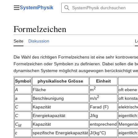
Zum
SystemPhysik
Inhalt
Hauptmenü
springen
Formelzeichen
Seite
Diskussion
L
Die Wahl des richtigen Formelzeichens ist eine sehr kontrovers
Formelzeichen oder Symbolen zu definieren. Dabei sollen die 
dynamischen Systeme möglichst ausgewogen berücksichtigt we
Symbol
physikalische Grösse
Einheit
2
A
Fläche
m
oft ebene
2
a
Beschleunigung
m/s
oft konst
C
Kapazität
Farad (F)
elektrisch
C
Energiekapazität
J/kg
eigentlic
C
Kapazität
entsprechend
Mengenän
M
c
spezifische Energiekapazität
J/(kg°C)
eigentlic