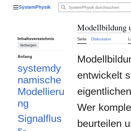
Zum
SystemPhysik
Inhalt
Hauptmenü
springen
Modellbildung 
Inhaltsverzeichnis
Seite
Diskussion
L
Verbergen
Modellbildu
Anfang
systemdy
entwickelt 
namische
eigentliche
Modellieru
ng
Wer komple
Signalflus
beurteilen 
s-