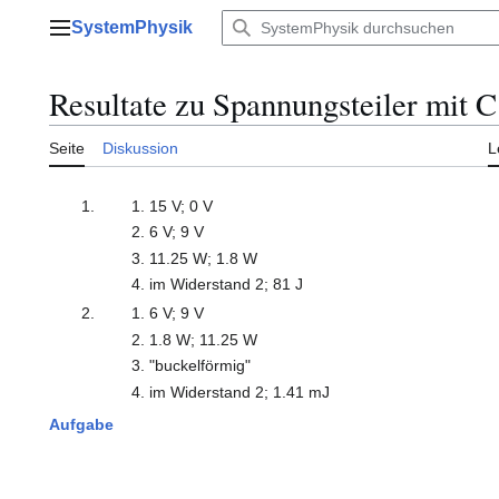
Zum
SystemPhysik
Inhalt
Hauptmenü
springen
Resultate zu Spannungsteiler mit 
Seite
Diskussion
L
15 V; 0 V
6 V; 9 V
11.25 W; 1.8 W
im Widerstand 2; 81 J
6 V; 9 V
1.8 W; 11.25 W
"buckelförmig"
im Widerstand 2; 1.41 mJ
Aufgabe