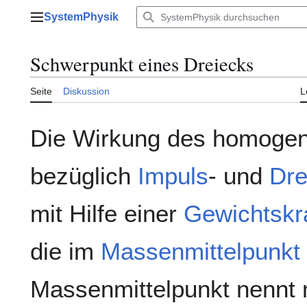
Zum
SystemPhysik
Inhalt
Hauptmenü
springen
Schwerpunkt eines Dreiecks
Seite
Diskussion
L
Die Wirkung des homoge
bezüglich
Impuls
- und
Dre
mit Hilfe einer
Gewichtskr
die im
Massenmittelpunkt
Massenmittelpunkt nennt 