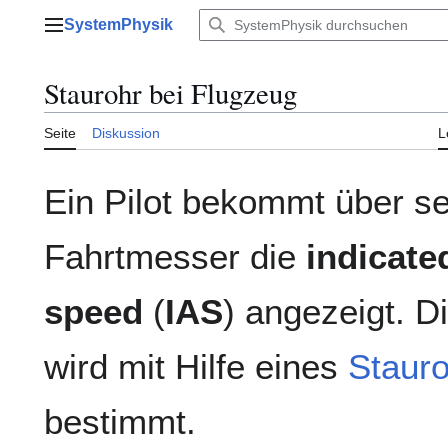
Zum
SystemPhysik
Inhalt
Hauptmenü
springen
Staurohr bei Flugzeug
Seite
Diskussion
L
Ein Pilot bekommt über s
Fahrtmesser die
indicated
speed
(
IAS
) angezeigt. D
wird mit Hilfe eines
Staur
bestimmt.