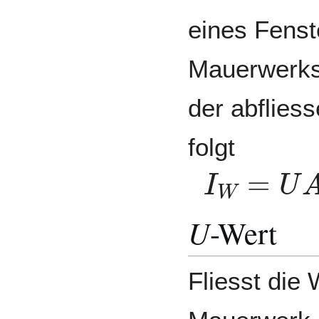
eines Fenst
Mauerwerks
der abflie
folgt
I
W
=
U
A
U
-Wert
Fliesst die