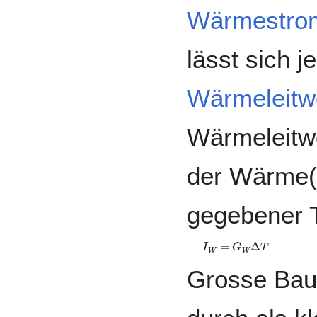
Wärmestro
lässt sich j
Wärmeleitw
Wärmeleitwe
der Wärme(
gegebener T
I
W
=
G
W
Δ
T
Grosse Bau