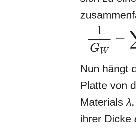
zusammenf
1
G
W
=
∑
i
Nun hängt 
Platte von d
Materials
λ
ihrer Dicke
G
W
=
λ
A