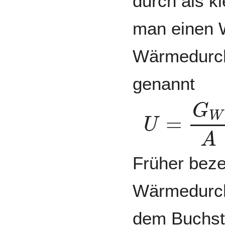
durch als kl
man einen W
Wärmedurch
genannt
U
=
G
W
A
Früher bez
Wärmedurch
dem Buchs