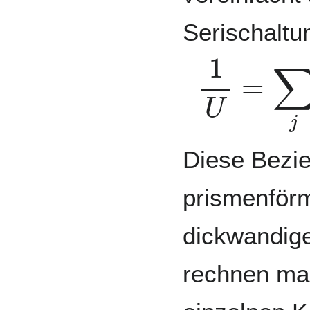
Serischaltu
1
U
=
∑
j
1
Diese Bezieh
prismenförm
dickwandig
rechnen man