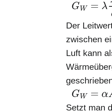
Der Leitwer
zwischen ei
Luft kann a
Wärmeüberg
geschriebe
G
W
=
α
A
Setzt man d