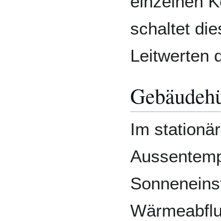
einzelnen 
schaltet die
Leitwerten 
Gebäudehü
Im stationär
Aussentemp
Sonneneinst
Wärmeabflu