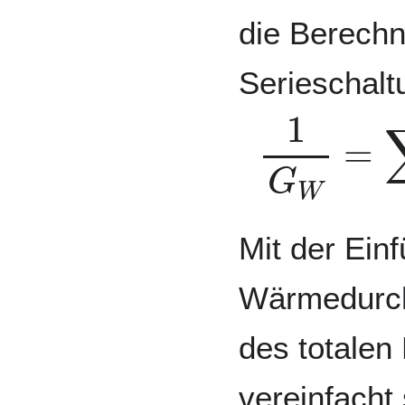
die Berechn
Serieschalt
1
G
W
=
∑
j
Mit der Ein
Wärmedurch
des totalen
vereinfacht 