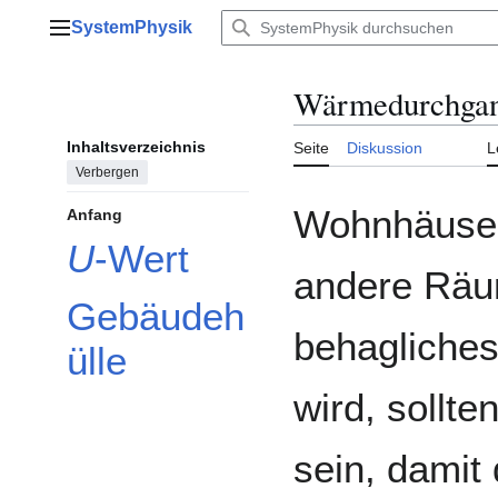
Zum
SystemPhysik
Inhalt
Hauptmenü
springen
Wärmedurchga
Inhaltsverzeichnis
Seite
Diskussion
L
Verbergen
Wohnhäuser
Anfang
U
-Wert
andere Räu
Gebäudeh
behagliche
ülle
wird, sollte
sein, damit